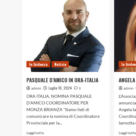
In Evidenza
Notizie
In Evide
PASQUALE D’AMICO IN ORA-ITALIA
ANGELA 
Luglio 10, 2024
admin
0
admin
ORA ITALIA, NOMINA PASQUALE
L’Associa
D’AMICO COORDINATORE PER
annunciar
MONZA BRIANZA “Siamo lieti di
Angela I
comunicare la nomina di Coordinatore
Coordina
Provinciale per la...
Iannotta è
Leggi
Leggi tutto
Leggi tutt