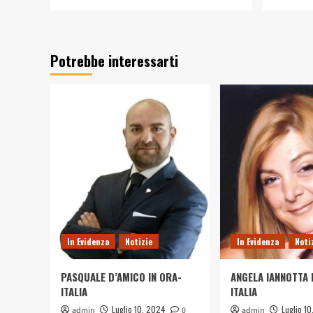
di
più
su
PASQUALE
Potrebbe interessarti
D’AMICO
IN
ORA-
ITALIA
In Evidenza
Notizie
In Evidenza
Noti
PASQUALE D’AMICO IN ORA-
ANGELA IANNOTTA 
ITALIA
ITALIA
Luglio 10, 2024
Luglio 1
admin
0
admin