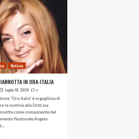
nza
Notizie
IANNOTTA IN ORA-ITALIA
Luglio 10, 2024
0
zione “Ora Italia” è orgogliosa di
e la nomina alla Dott.ssa
annotta come componente del
mento Nazionale.Angela
...
Leggi
o