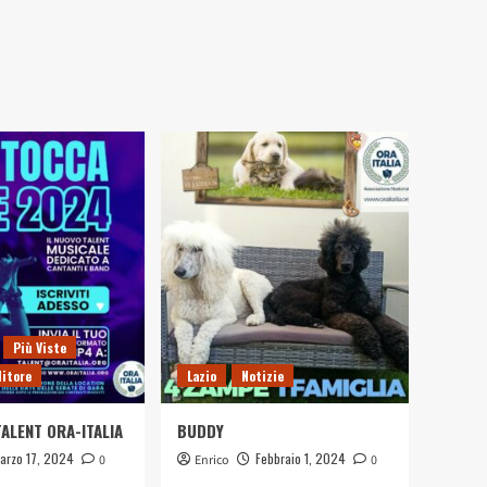
Più Viste
ditore
Lazio
Notizie
ALENT ORA-ITALIA
BUDDY
arzo 17, 2024
Febbraio 1, 2024
0
Enrico
0