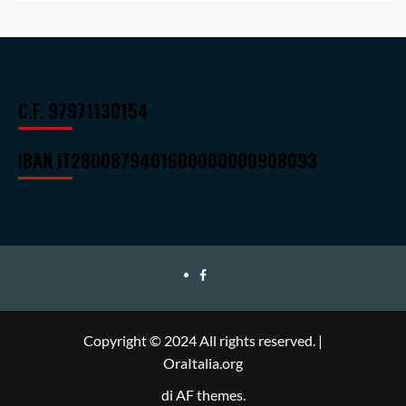
C.F. 97971130154
IBAN
IT28O0879401600000000908093
Ora
Italia
Copyright © 2024 All rights reserved.
|
OraItalia.org
di AF themes.