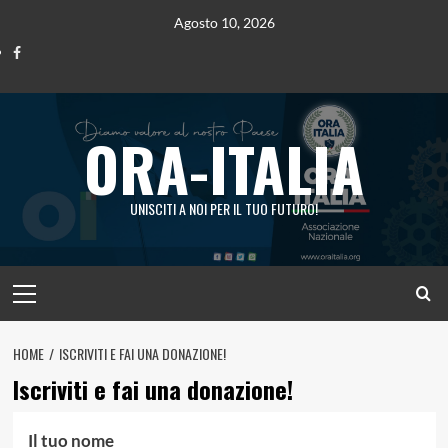
Vai
Agosto 10, 2026
al
Ora
contenuto
Italia
ORA-ITALIA
UNISCITI A NOI PER IL TUO FUTURO!
Menu
principale
HOME
ISCRIVITI E FAI UNA DONAZIONE!
Iscriviti e fai una donazione!
Il tuo nome