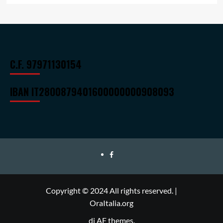
C.F. 97971130154
IBAN
IT28O0879401600000000908093
Ora
Italia
Copyright © 2024 All rights reserved.
|
OraItalia.org
di AF themes.