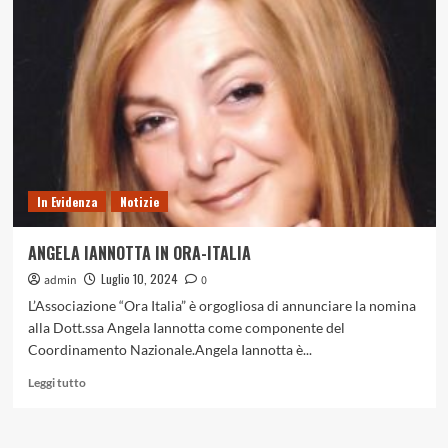
D’AMICO
IN
ORA-
ITALIA
In Evidenza
Notizie
ANGELA IANNOTTA IN ORA-ITALIA
Luglio 10, 2024
admin
0
L’Associazione “Ora Italia” è orgogliosa di annunciare la nomina
alla Dott.ssa Angela Iannotta come componente del
Coordinamento Nazionale.Angela Iannotta è...
Leggi
Leggi tutto
di
più
su