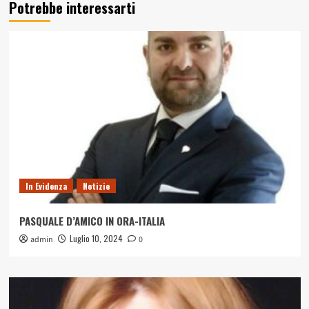
Potrebbe interessarti
ANGELA
IANNOTTA
IN
ORA-
ITALIA
In Evidenza
Notizie
PASQUALE D’AMICO IN ORA-ITALIA
Luglio 10, 2024
admin
0