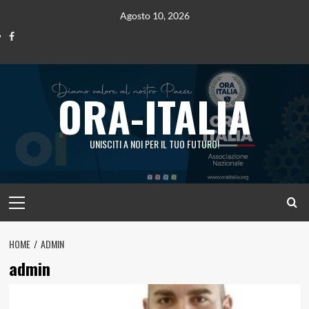
Vai
Agosto 10, 2026
al
Ora
contenuto
Italia
ORA-ITALIA
UNISCITI A NOI PER IL TUO FUTURO!
Menu
principale
HOME
ADMIN
admin