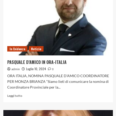
In Evidenza
Notizie
PASQUALE D’AMICO IN ORA-ITALIA
Luglio 10, 2024
admin
0
ORA ITALIA, NOMINA PASQUALE D’AMICO COORDINATORE
PER MONZA BRIANZA “Siamo lieti di comunicare la nomina di
Coordinatore Provinciale per la...
Leggi
Leggi tutto
di
più
su
PASQUALE