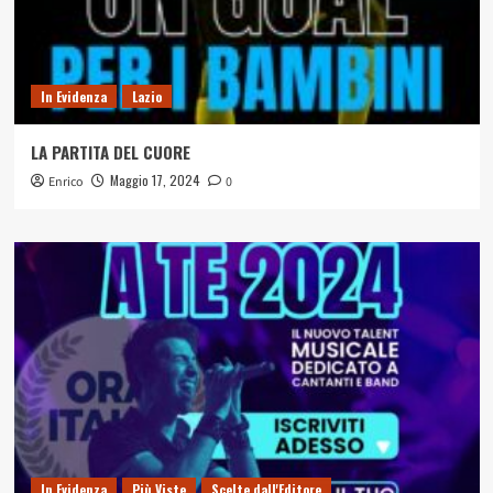
In Evidenza
Lazio
LA PARTITA DEL CUORE
Maggio 17, 2024
Enrico
0
In Evidenza
Più Viste
Scelte dall'Editore