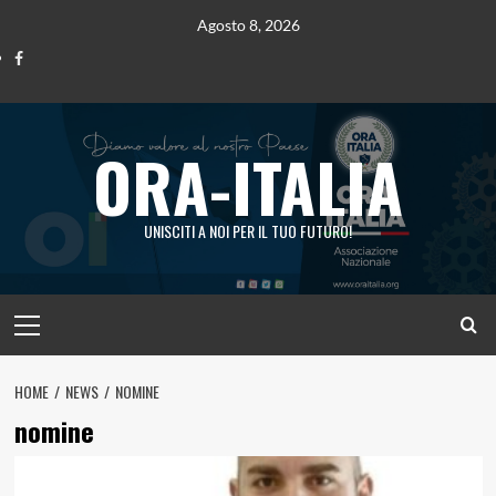
Vai
Agosto 8, 2026
al
Ora
contenuto
Italia
ORA-ITALIA
UNISCITI A NOI PER IL TUO FUTURO!
Menu
principale
HOME
NEWS
NOMINE
nomine