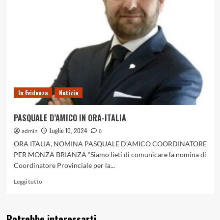
In Evidenza
Notizie
PASQUALE D’AMICO IN ORA-ITALIA
Luglio 10, 2024
admin
0
ORA ITALIA, NOMINA PASQUALE D’AMICO COORDINATORE
PER MONZA BRIANZA “Siamo lieti di comunicare la nomina di
Coordinatore Provinciale per la...
Leggi
Leggi tutto
di
più
su
Potrebbe interessarti
PASQUALE