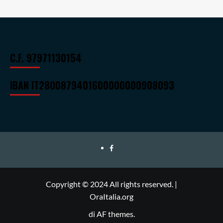
C.F. 97971130154
IBAN
IT28O0879401600000000908093
Ora
Italia
Copyright © 2024 All rights reserved.
|
OraItalia.org
di AF themes.