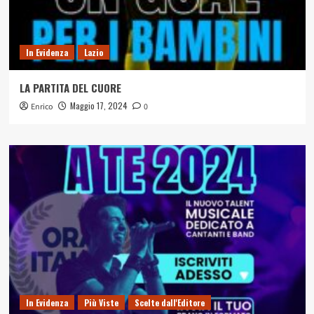
In Evidenza
Lazio
LA PARTITA DEL CUORE
Maggio 17, 2024
Enrico
0
In Evidenza
Più Viste
Scelte dall'Editore