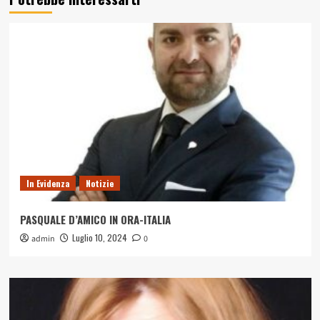
D’AMICO
IN
ORA-
ITALIA
In Evidenza
Notizie
PASQUALE D’AMICO IN ORA-ITALIA
Luglio 10, 2024
admin
0