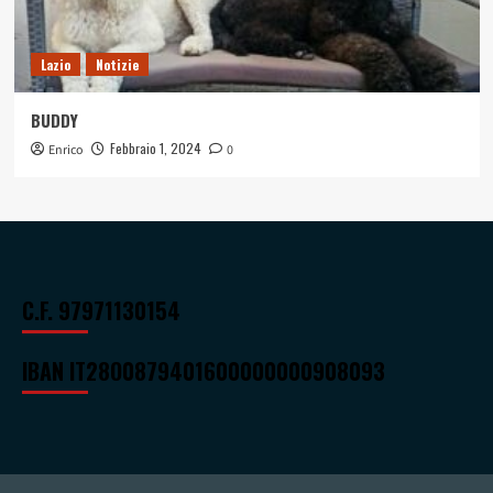
Lazio
Notizie
BUDDY
Febbraio 1, 2024
Enrico
0
C.F. 97971130154
IBAN
IT28O0879401600000000908093