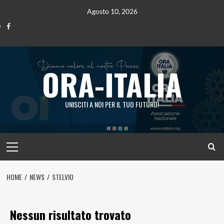
Vai
Agosto 10, 2026
al
Ora
contenuto
Italia
ORA-ITALIA
UNISCITI A NOI PER IL TUO FUTURO!
Menu
principale
HOME
NEWS
STELVIO
Nessun risultato trovato